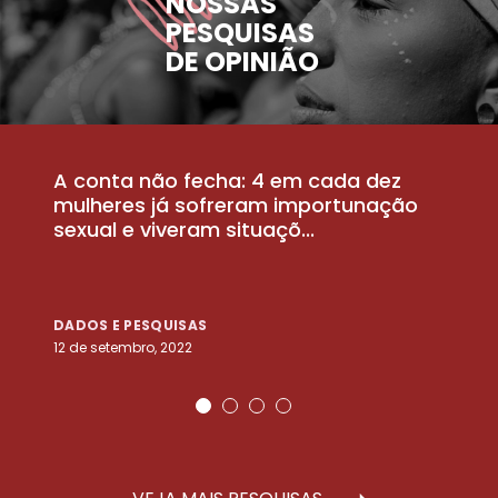
NOSSAS
PESQUISAS
DE OPINIÃO
A conta não fecha: 4 em cada dez
P
la
mulheres já sofreram importunação
a
sexual e viveram situaçõ...
m
DADOS E PESQUISAS
D
12 de setembro, 2022
25