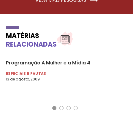
VEJA MAIS PESQUISAS
MATÉRIAS
RELACIONADAS
Programação A Mulher e a Mídia 4
In
en
ESPECIAIS E PAUTAS
13 de agosto, 2009
ES
24 