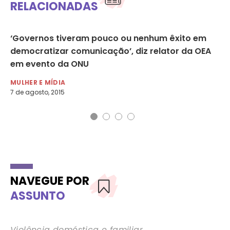
RELACIONADAS
‘Governos tiveram pouco ou nenhum êxito em
“U
democratizar comunicação’, diz relator da OEA
di
em evento da ONU
La
MULHER E MÍDIA
MU
7 de agosto, 2015
24 
NAVEGUE POR
ASSUNTO
Violência doméstica e familiar