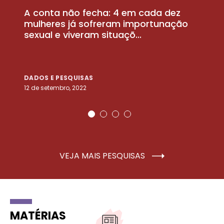
A conta não fecha: 4 em cada dez
P
la
mulheres já sofreram importunação
a
sexual e viveram situaçõ...
m
DADOS E PESQUISAS
D
12 de setembro, 2022
25
VEJA MAIS PESQUISAS
MATÉRIAS