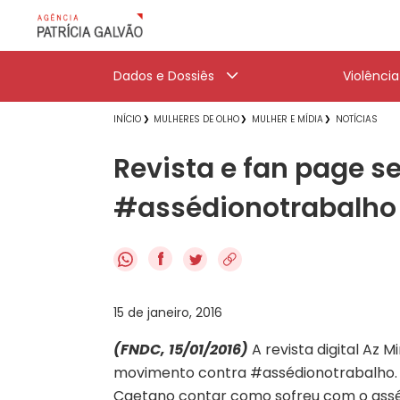
Dados e Dossiês
Violênci
INÍCIO
MULHERES DE OLHO
MULHER E MÍDIA
NOTÍCIAS
Revista e fan page 
#assédionotrabalho
f
15 de janeiro, 2016
(FNDC, 15/01/2016)
A revista digital Az 
movimento contra #assédionotrabalho. A 
Caetano contar como sofreu com o asséd