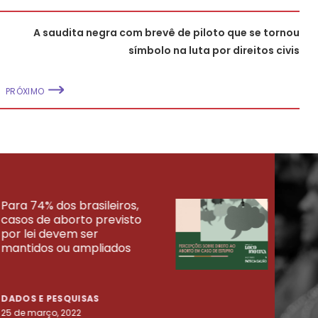
A saudita negra com brevê de piloto que se tornou
símbolo na luta por direitos civis
PRÓXIMO
Para 74% dos brasileiros,
30% 
casos de aborto previsto
fora
UISAS
por lei devem ser
mort
mantidos ou ampliados
uma 
tenta
DADOS E PESQUISAS
DADO
25 de março, 2022
23 de