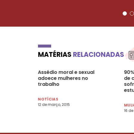
MATÉRIAS
RELACIONADAS
Assédio moral e sexual
90%
adoece mulheres no
de 
trabalho
sof
est
NOTÍCIAS
12 de março, 2015
MULH
16 de