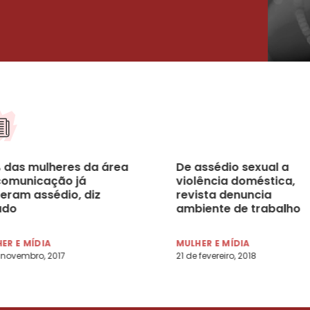
 das mulheres da área
De assédio sexual a
comunicação já
violência doméstica,
reram assédio, diz
revista denuncia
udo
ambiente de trabalho
hostil a mulheres em t
da NBA
ER E MÍDIA
MULHER E MÍDIA
 novembro, 2017
21 de fevereiro, 2018