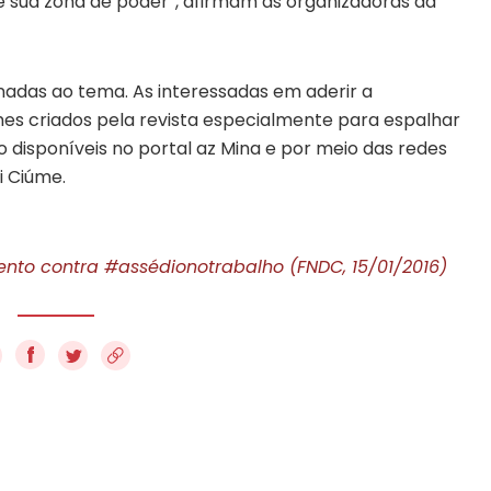
 sua zona de poder”, afirmam as organizadoras da
nadas ao tema. As interessadas em aderir a
 criados pela revista especialmente para espalhar
disponíveis no portal az Mina e por meio das redes
i Ciúme.
nto contra #assédionotrabalho (FNDC, 15/01/2016)
f