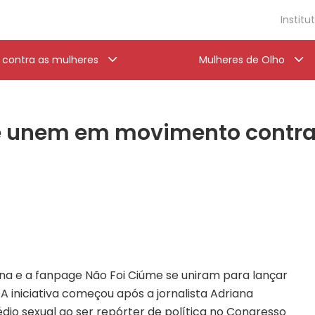
Institu
a contra as mulheres
Mulheres de Olho
se unem em movimento contr
Mina e a fanpage Não Foi Ciúme se uniram para lançar
iniciativa começou após a jornalista Adriana
io sexual ao ser repórter de política no Congresso