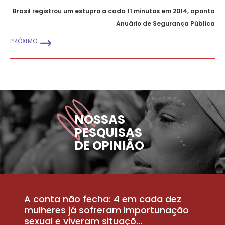
Brasil registrou um estupro a cada 11 minutos em 2014, aponta
Anuário de Segurança Pública
PRÓXIMO
NOSSAS
PESQUISAS
DE OPINIÃO
A conta não fecha: 4 em cada dez
P
la
mulheres já sofreram importunação
a
sexual e viveram situaçõ...
m