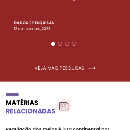
DADOS E PESQUISAS
D
12 de setembro, 2022
25
VEJA MAIS PESQUISAS
MATÉRIAS
RELACIONADAS
Regulação dos meios é luta continental por
FN