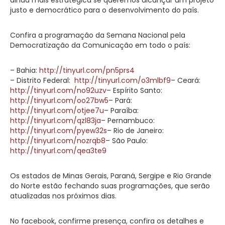
justo e democrático para o desenvolvimento do país.
Confira a programação da Semana Nacional pela
Democratização da Comunicação em todo o país:
– Bahia:
http://tinyurl.com/pn5prs4
– Distrito Federal:
http://tinyurl.com/o3mlbf9
– Ceará:
http://tinyurl.com/no92uzv
– Espírito Santo:
http://tinyurl.com/oo27bw5
– Pará:
http://tinyurl.com/otjee7u
– Paraíba:
http://tinyurl.com/qzl83ja
– Pernambuco:
http://tinyurl.com/pyew32s
– Rio de Janeiro:
http://tinyurl.com/nozrqb8
– São Paulo:
http://tinyurl.com/qea3te9
Os estados de Minas Gerais, Paraná, Sergipe e Rio Grande
do Norte estão fechando suas programações, que serão
atualizadas nos próximos dias.
No facebook, confirme presença, confira os detalhes e