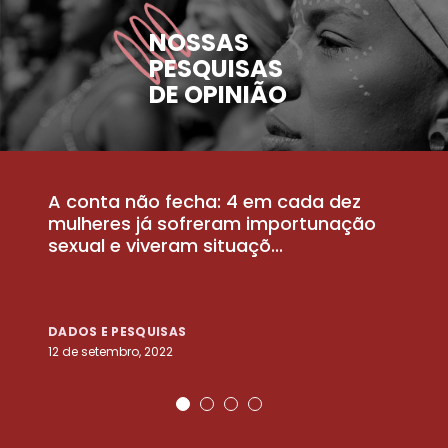
NOSSAS
PESQUISAS
DE OPINIÃO
A conta não fecha: 4 em cada dez
P
la
mulheres já sofreram importunação
a
sexual e viveram situaçõ...
m
DADOS E PESQUISAS
D
12 de setembro, 2022
25