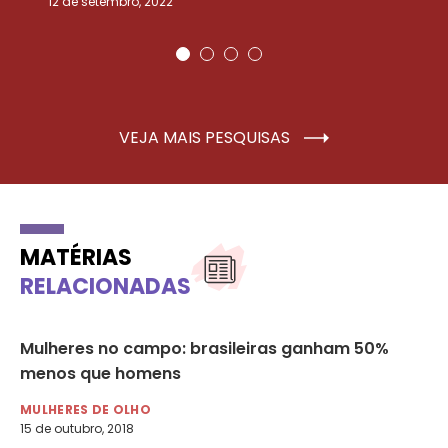
12 de setembro, 2022
25
VEJA MAIS PESQUISAS
MATÉRIAS
RELACIONADAS
Mulheres no campo: brasileiras ganham 50%
Mu
menos que homens
se
MULHERES DE OLHO
MU
15 de outubro, 2018
19 