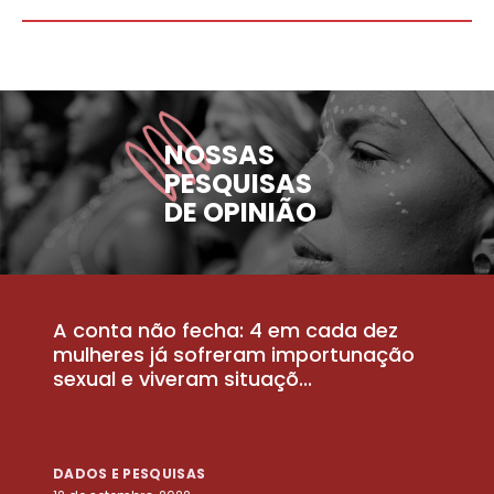
NOSSAS
PESQUISAS
DE OPINIÃO
A conta não fecha: 4 em cada dez
P
la
mulheres já sofreram importunação
a
sexual e viveram situaçõ...
m
DADOS E PESQUISAS
D