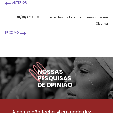
ANTERIOR
01/10/2012 - Maior parte das norte-americanas vota em
Obama
PRÓXIMO
NOSSAS
PESQUISAS
DE OPINIÃO
A conta não fecha: 4 em cada dez
P