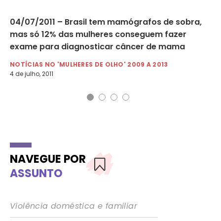
04/07/2011 – Brasil tem mamógrafos de sobra,
22
mas só 12% das mulheres conseguem fazer
va
exame para diagnosticar câncer de mama
ne
NOTÍCIAS NO 'MULHERES DE OLHO' 2009 A 2013
NO
4 de julho, 2011
22 
NAVEGUE POR
ASSUNTO
Violência doméstica e familiar