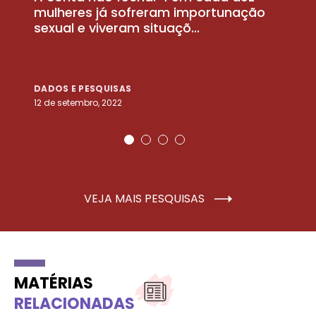
la
mulheres já sofreram importunação
a
sexual e viveram situaçõ...
m
DADOS E PESQUISAS
D
12 de setembro, 2022
25
VEJA MAIS PESQUISAS
MATÉRIAS
RELACIONADAS