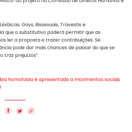
relator do projeto na Comissão de Direitos Humanos e
ésbicas, Gays, Bissexuais, Travestis e
ia que o substitutivo poderá permitir que as
s ler a proposta e trazer contribuições. Se
erância pode dar mais chances de passar do que se
traz prejuízos”.
naliza homofobia é apresentado a movimentos sociais
)
f