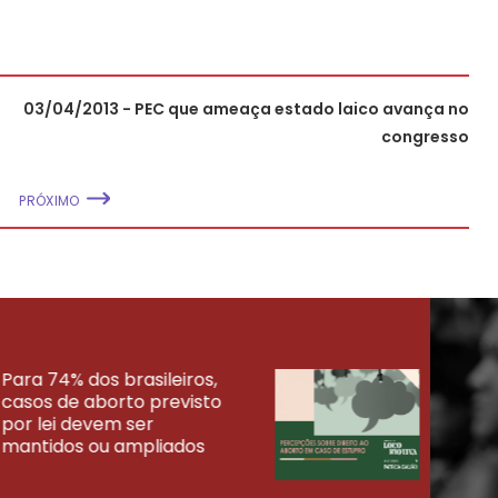
03/04/2013 - PEC que ameaça estado laico avança no
congresso
PRÓXIMO
Para 74% dos brasileiros,
30% 
casos de aborto previsto
fora
UISAS
por lei devem ser
mort
mantidos ou ampliados
uma 
tenta