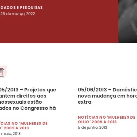
DADOS E PESQUISAS
DADO
25 de março, 2022
23 de
05/2013 – Projetos que
05/06/2013 – Doméstic
antem direitos aos
nova mudança em hor
ossexuais estão
extra
ados no Congresso há
 16 anos
NOTÍCIAS NO 'MULHERES DE
OLHO' 2009 A 2013
CIAS NO 'MULHERES DE
5 de junho, 2013
' 2009 A 2013
 maio, 2013