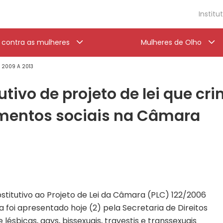
Institu
a contra as mulheres
Mulheres de Olho
' 2009 A 2013
utivo de projeto de lei que cr
mentos sociais na Câmara
bstitutivo ao Projeto de Lei da Câmara (PLC) 122/2006
 foi apresentado hoje (2) pela Secretaria de Direitos
sbicas, gays, bissexuais, travestis e transsexuais