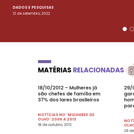
DADOS E PESQUISAS
12 de setembro, 2022
MATÉRIAS
RELACIONADAS
18/10/2012 – Mulheres já
29/
são chefes de família em
gar
37% dos lares brasileiros
hom
par
até
NOTÍCIAS NO 'MULHERES DE
OLHO' 2009 A 2013
NOTÍ
18 de outubro, 2012
OLHO
29 de