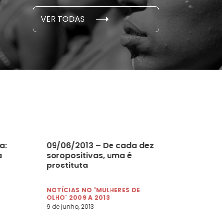
S E PESQUISAS
DADOS E P
VER TODAS
 novembro, 2021
15 de outubro
a:
09/06/2013 – De cada dez
a
soropositivas, uma é
prostituta
NOTÍCIAS NO 'MULHERES DE
OLHO' 2009 A 2013
9 de junho, 2013