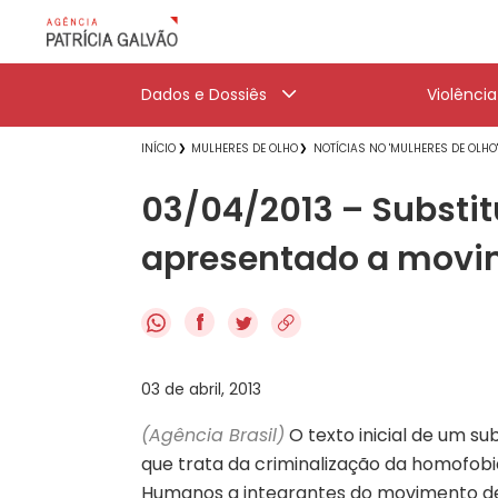
Dados e Dossiês
Violênci
INÍCIO
MULHERES DE OLHO
NOTÍCIAS NO 'MULHERES DE OLHO
03/04/2013 – Substit
apresentado a movi
f
03 de abril, 2013
(Agência Brasil)
O texto inicial de um su
que trata da criminalização da homofobia
Humanos a integrantes do movimento de lé