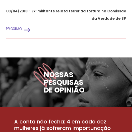
03/04/2013 - Ex-militante relata terror da tortura na Comissão
da Verdade de SP
PRÓXIMO
NOSSAS
PESQUISAS
DE OPINIÃO
A conta não fecha: 4 em cada dez
P
la
mulheres já sofreram importunação
a