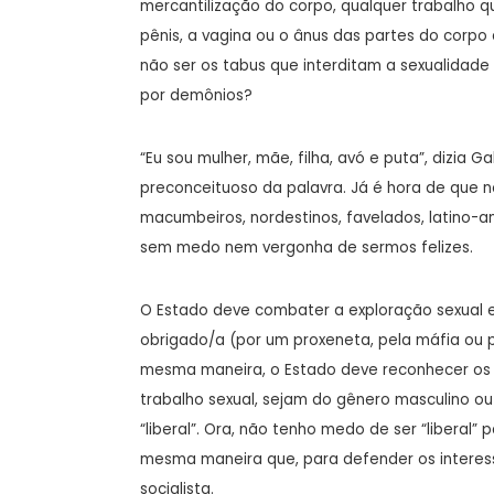
mercantilização do corpo, qualquer trabalho 
pênis, a vagina ou o ânus das partes do corpo
não ser os tabus que interditam a sexualida
por demônios?
“Eu sou mulher, mãe, filha, avó e puta”, dizia G
preconceituoso da palavra. Já é hora de que 
macumbeiros, nordestinos, favelados, latino
sem medo nem vergonha de sermos felizes.
O Estado deve combater a exploração sexual e
obrigado/a (por um proxeneta, pela máfia ou por
mesma maneira, o Estado deve reconhecer os 
trabalho sexual, sejam do gênero masculino ou 
“liberal”. Ora, não tenho medo de ser “liberal”
mesma maneira que, para defender os interes
socialista.