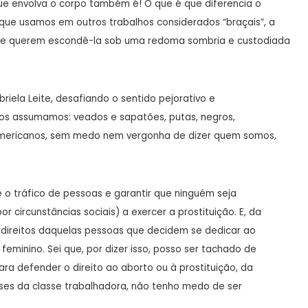
que envolva o corpo também é! O que é que diferencia o
 que usamos em outros trabalhos considerados “braçais”, a
de e querem escondê-la sob uma redoma sombria e custodiada
abriela Leite, desafiando o sentido pejorativo e
nos assumamos: veados e sapatões, putas, negros,
-americanos, sem medo nem vergonha de dizer quem somos,
 o tráfico de pessoas e garantir que ninguém seja
 circunstâncias sociais) a exercer a prostituição. E, da
direitos daquelas pessoas que decidem se dedicar ao
feminino. Sei que, por dizer isso, posso ser tachado de
 para defender o direito ao aborto ou à prostituição, da
ses da classe trabalhadora, não tenho medo de ser