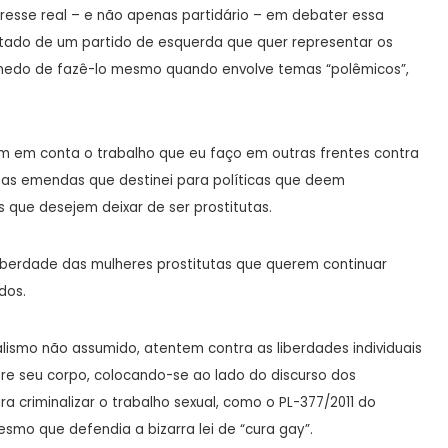
teresse real – e não apenas partidário – em debater essa
tado de um partido de esquerda que quer representar os
 medo de fazê-lo mesmo quando envolve temas “polêmicos”,
m em conta o trabalho que eu faço em outras frentes contra
u as emendas que destinei para políticas que deem
 que desejem deixar de ser prostitutas.
iberdade das mulheres prostitutas que querem continuar
dos.
lismo não assumido, atentem contra as liberdades individuais
bre seu corpo, colocando-se ao lado do discurso dos
 criminalizar o trabalho sexual, como o PL-377/2011 do
o que defendia a bizarra lei de “cura gay”.