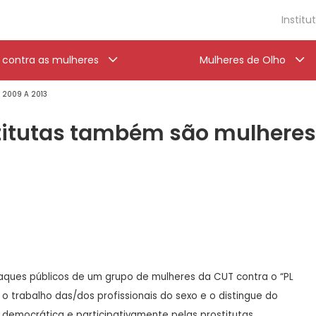
Institu
a contra as mulheres
Mulheres de Olho
' 2009 A 2013
stitutas também são mulheres
ques públicos de um grupo de mulheres da CUT contra o “PL
 o trabalho das/dos profissionais do sexo e o distingue do
o democrática e participativamente pelas prostitutas