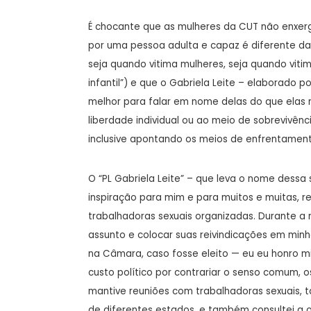
É chocante que as mulheres da CUT não enxerg
por uma pessoa adulta e capaz é diferente da 
seja quando vitima mulheres, seja quando vit
infantil”) e que o Gabriela Leite – elaborado 
melhor para falar em nome delas do que elas 
liberdade individual ou ao meio de sobrevivênc
inclusive apontando os meios de enfrentament
O “PL Gabriela Leite” – que leva o nome dessa
inspiração para mim e para muitos e muitas, r
trabalhadoras sexuais organizadas. Durante 
assunto e colocar suas reivindicações em min
na Câmara, caso fosse eleito — eu eu honro
custo político por contrariar o senso comum, 
mantive reuniões com trabalhadoras sexuais, t
de diferentes estados, e também consultei a