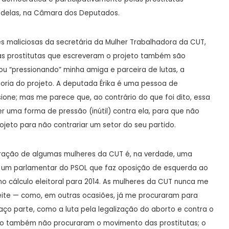
 delas, na Câmara dos Deputados.
 maliciosas da secretária da Mulher Trabalhadora da CUT,
 as prostitutas que escreveram o projeto também são
ou “pressionando” minha amiga e parceira de lutas, a
oria do projeto. A deputada Érika é uma pessoa de
one; mas me parece que, ao contrário do que foi dito, essa
r uma forma de pressão (inútil) contra ela, para que não
ojeto para não contrariar um setor do seu partido.
laração de algumas mulheres da CUT é, na verdade, uma
 um parlamentar do PSOL que faz oposição de esquerda ao
o cálculo eleitoral para 2014. As mulheres da CUT nunca me
eite — como, em outras ocasiões, já me procuraram para
ço parte, como a luta pela legalização do aborto e contra o
o também não procuraram o movimento das prostitutas; o