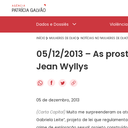
Dados e Dossiês
Violênci
INÍCIO
MULHERES DE OLHO
NOTÍCIAS NO 'MULHERES DE OLHO
05/12/2013 – As pro
Jean Wyllys
f
05 de dezembro, 2013
(Carta Capital)
Muito me surpreenderam os ata
Gabriela Leite”, projeto de lei que regulamenta
crime de exploração sexual; projeto construíd