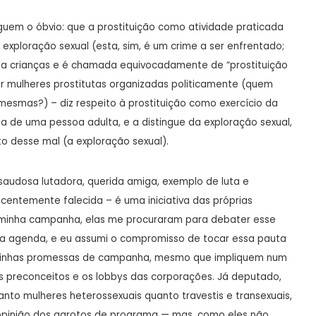
uem o óbvio: que a prostituição como atividade praticada
exploração sexual (esta, sim, é um crime a ser enfrentado;
ima crianças e é chamada equivocadamente de “prostituição
por mulheres prostitutas organizadas politicamente (quem
mesmas?) – diz respeito à prostituição como exercício da
ia de uma pessoa adulta, e a distingue da exploração sexual,
o desse mal (a exploração sexual).
 saudosa lutadora, querida amiga, exemplo de luta e
ecentemente falecida – é uma iniciativa das próprias
a minha campanha, elas me procuraram para debater esse
ha agenda, e eu assumi o compromisso de tocar essa pauta
 minhas promessas de campanha, mesmo que impliquem num
os preconceitos e os lobbys das corporações. Já deputado,
anto mulheres heterossexuais quanto travestis e transexuais,
 opinião dos garotos de programa — mas, como eles não