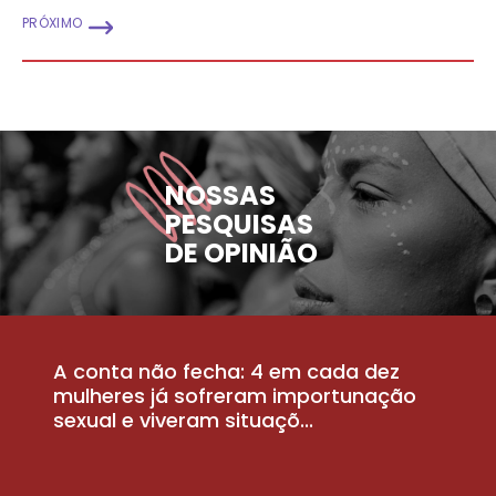
PRÓXIMO
NOSSAS
PESQUISAS
DE OPINIÃO
A conta não fecha: 4 em cada dez
P
la
mulheres já sofreram importunação
a
sexual e viveram situaçõ...
m