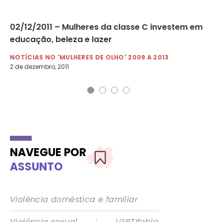
ei
02/12/2011 – Mulheres da classe C investem em
19
educação, beleza e lazer
sa
NOTÍCIAS NO 'MULHERES DE OLHO' 2009 A 2013
NO
2 de dezembro, 2011
19 
NAVEGUE POR
ASSUNTO
Violência doméstica e familiar
|
Violência sexual
LGBTIfobia