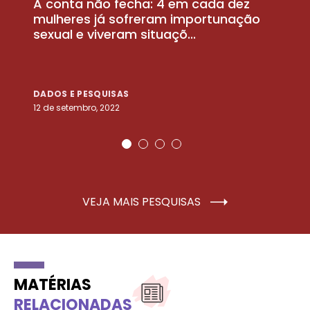
A conta não fecha: 4 em cada dez
P
la
mulheres já sofreram importunação
a
sexual e viveram situaçõ...
m
DADOS E PESQUISAS
D
12 de setembro, 2022
25
VEJA MAIS PESQUISAS
MATÉRIAS
RELACIONADAS