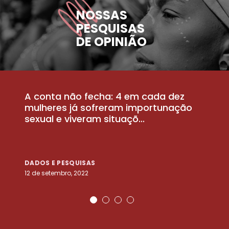
NOSSAS
PESQUISAS
DE OPINIÃO
A conta não fecha: 4 em cada dez
P
la
mulheres já sofreram importunação
a
sexual e viveram situaçõ...
m
DADOS E PESQUISAS
D
12 de setembro, 2022
25