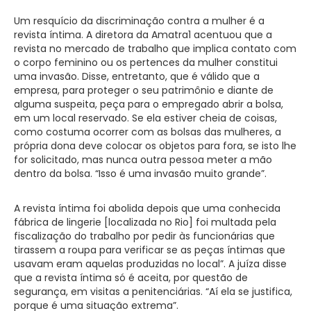
Um resquício da discriminação contra a mulher é a
revista íntima. A diretora da Amatra1 acentuou que a
revista no mercado de trabalho que implica contato com
o corpo feminino ou os pertences da mulher constitui
uma invasão. Disse, entretanto, que é válido que a
empresa, para proteger o seu patrimônio e diante de
alguma suspeita, peça para o empregado abrir a bolsa,
em um local reservado. Se ela estiver cheia de coisas,
como costuma ocorrer com as bolsas das mulheres, a
própria dona deve colocar os objetos para fora, se isto lhe
for solicitado, mas nunca outra pessoa meter a mão
dentro da bolsa. “Isso é uma invasão muito grande”.
A revista íntima foi abolida depois que uma conhecida
fábrica de lingerie [localizada no Rio] foi multada pela
fiscalização do trabalho por pedir às funcionárias que
tirassem a roupa para verificar se as peças íntimas que
usavam eram aquelas produzidas no local”. A juíza disse
que a revista íntima só é aceita, por questão de
segurança, em visitas a penitenciárias. “Aí ela se justifica,
porque é uma situação extrema”.