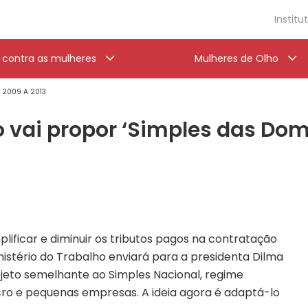
Institu
a contra as mulheres
Mulheres de Olho
' 2009 A 2013
 vai propor ‘Simples das Dom
lificar e diminuir os tributos pagos na contratação
istério do Trabalho enviará para a presidenta Dilma
rojeto semelhante ao Simples Nacional, regime
icro e pequenas empresas. A ideia agora é adaptá-lo