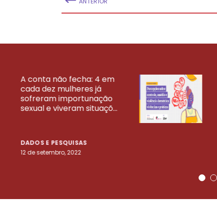
ANTERIOR
A conta não fecha: 4 em
cada dez mulheres já
VEJA MAIS PESQ
sofreram importunação
sexual e viveram situaçõ...
DADOS E PESQUISAS
12 de setembro, 2022