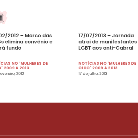
02/2012 – Marco das
17/07/2013 – Jornada
s elimina convênio e
atrai de manifestantes
ará fundo
LGBT aos anti-Cabral
CIAS NO 'MULHERES DE
NOTÍCIAS NO 'MULHERES DE
' 2009 A 2013
OLHO' 2009 A 2013
fevereiro, 2012
17 de julho, 2013