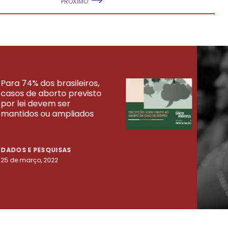
PRÓXIMO
Para 74% dos brasileiros,
30% 
casos de aborto previsto
fora
UISAS
por lei devem ser
mort
mantidos ou ampliados
uma 
tenta
DADOS E PESQUISAS
DADO
25 de março, 2022
23 de