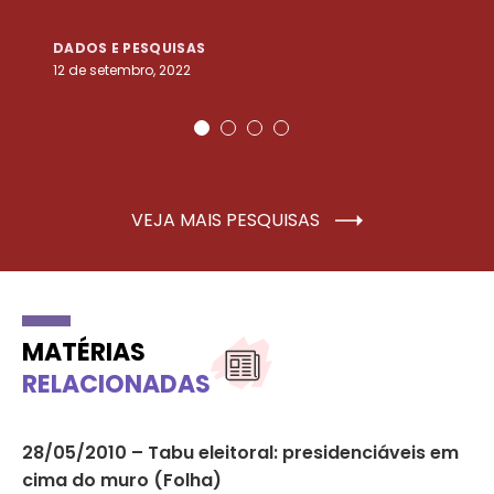
DADOS E PESQUISAS
D
12 de setembro, 2022
25
VEJA MAIS PESQUISAS
MATÉRIAS
RELACIONADAS
s
28/05/2010 – Tabu eleitoral: presidenciáveis em
10
na
cima do muro (Folha)
Fo