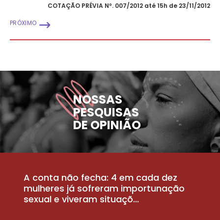
COTAÇÃO PRÉVIA Nº. 007/2012 até 15h de 23/11/2012
PRÓXIMO
NOSSAS
PESQUISAS
DE OPINIÃO
A conta não fecha: 4 em cada dez
P
la
mulheres já sofreram importunação
a
sexual e viveram situaçõ...
m