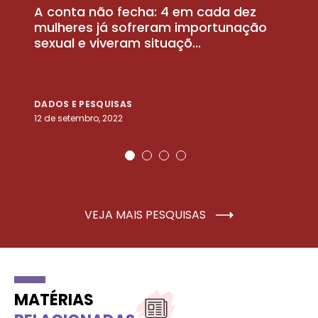
A conta não fecha: 4 em cada dez
P
la
mulheres já sofreram importunação
a
sexual e viveram situaçõ...
m
DADOS E PESQUISAS
D
12 de setembro, 2022
25
VEJA MAIS PESQUISAS
MATÉRIAS