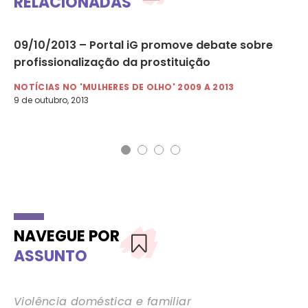
RELACIONADAS
09/10/2013 – Portal iG promove debate sobre
21
s
profissionalização da prostituição
so
co
NOTÍCIAS NO 'MULHERES DE OLHO' 2009 A 2013
9 de outubro, 2013
NO
21 
NAVEGUE POR
ASSUNTO
Violência doméstica e familiar