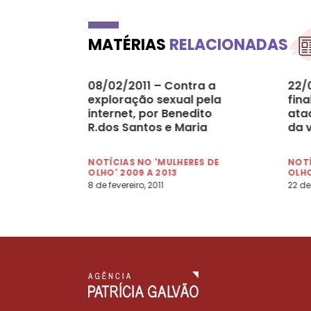
MATÉRIAS
RELACIONADAS
08/02/2011 – Contra a
22/
exploração sexual pela
fin
internet, por Benedito
ata
R.dos Santos e Maria
da 
Emília Accioli Bretan
(Folha)
NOTÍCIAS NO 'MULHERES DE
NOTÍ
OLHO' 2009 A 2013
OLHO
8 de fevereiro, 2011
22 de