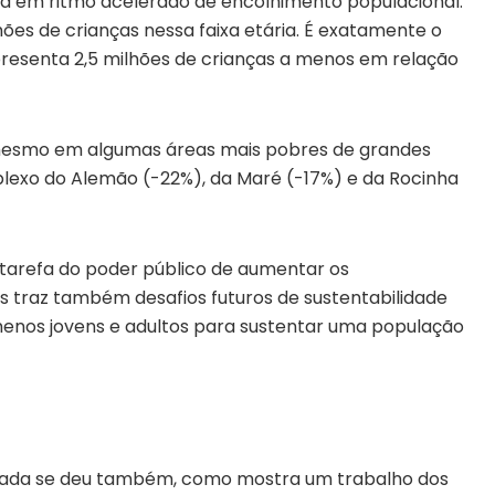
aria em ritmo acelerado de encolhimento populacional.
hões de crianças nessa faixa etária. É exatamente o
resenta 2,5 milhões de crianças a menos em relação
a mesmo em algumas áreas mais pobres de grandes
lexo do Alemão (-22%), da Maré (-17%) e da Rocinha
 tarefa do poder público de aumentar os
as traz também desafios futuros de sustentabilidade
 menos jovens e adultos para sustentar uma população
sada se deu também, como mostra um trabalho dos