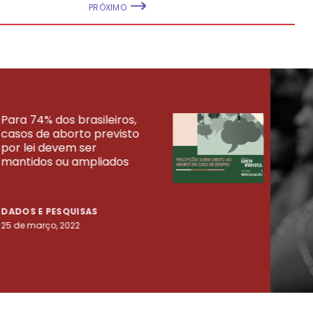
PRÓXIMO
Para 74% dos brasileiros,
30% 
casos de aborto previsto
fora
UISAS
por lei devem ser
mort
mantidos ou ampliados
uma 
tenta
DADOS E PESQUISAS
DADO
25 de março, 2022
23 de