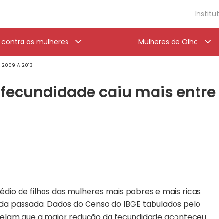
Institu
a contra as mulheres
Mulheres de Olho
' 2009 A 2013
e fecundidade caiu mais entr
dio de filhos das mulheres mais pobres e mais ricas
cada passada. Dados do Censo do IBGE tabulados pelo
evelam que a maior redução da fecundidade aconteceu