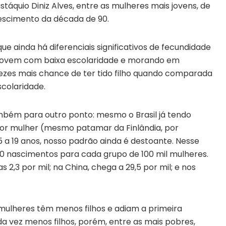
áquio Diniz Alves, entre as mulheres mais jovens, de
rescimento da década de 90.
ue ainda há diferenciais significativos de fecundidade
 jovem com baixa escolaridade e morando em
vezes mais chance de ter tido filho quando comparada
colaridade.
ém para outro ponto: mesmo o Brasil já tendo
 por mulher (mesmo patamar da Finlândia, por
5 a 19 anos, nosso padrão ainda é destoante. Nesse
 70 nascimentos para cada grupo de 100 mil mulheres.
 2,3 por mil; na China, chega a 29,5 por mil; e nos
mulheres têm menos filhos e adiam a primeira
da vez menos filhos, porém, entre as mais pobres,