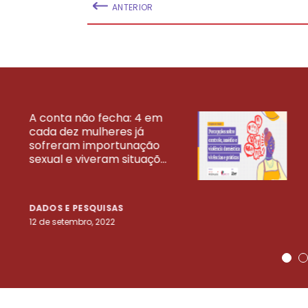
ANTERIOR
A conta não fecha: 4 em
cada dez mulheres já
VEJA MAIS PESQ
sofreram importunação
sexual e viveram situaçõ...
DADOS E PESQUISAS
12 de setembro, 2022