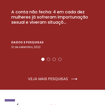
A conta não fecha: 4 em cada dez
P
la
mulheres já sofreram importunação
a
sexual e viveram situaçõ...
m
DADOS E PESQUISAS
D
12 de setembro, 2022
25
VEJA MAIS PESQUISAS