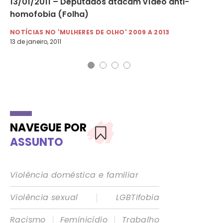
 da
13/01/2011 – Deputados atacam vídeo anti-
17
homofobia (Folha)
g
NOTÍCIAS NO 'MULHERES DE OLHO' 2009 A 2013
NO
13 de janeiro, 2011
17 
NAVEGUE POR
ASSUNTO
Violência doméstica e familiar
|
Violência sexual
LGBTIfobia
|
|
Racismo
Feminicídio
Trabalho