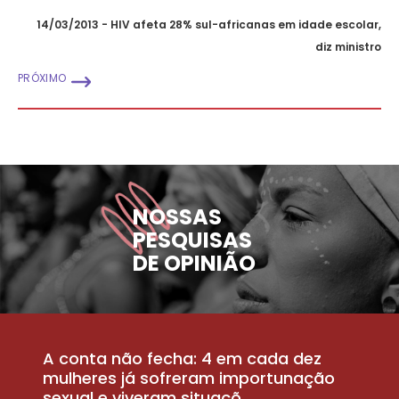
14/03/2013 - HIV afeta 28% sul-africanas em idade escolar,
diz ministro
PRÓXIMO
NOSSAS
PESQUISAS
DE OPINIÃO
A conta não fecha: 4 em cada dez
P
la
mulheres já sofreram importunação
a
sexual e viveram situaçõ...
m