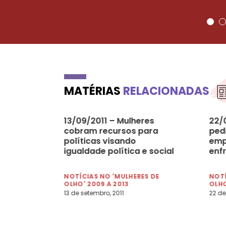
MATÉRIAS
RELACIONADAS
13/09/2011 – Mulheres
22/0
cobram recursos para
ped
políticas visando
emp
igualdade política e social
enf
rac
Lat
NOTÍCIAS NO 'MULHERES DE
NOTÍ
OLHO' 2009 A 2013
OLHO
13 de setembro, 2011
22 de