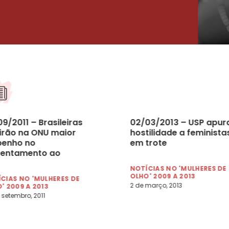
9/2011 – Brasileiras
02/03/2013 – USP apur
irão na ONU maior
hostilidade a feminista
enho no
em trote
rentamento ao
ismo na América
NOTÍCIAS NO 'MULHERES DE
ina
OLHO' 2009 A 2013
CIAS NO 'MULHERES DE
2 de março, 2013
' 2009 A 2013
 setembro, 2011