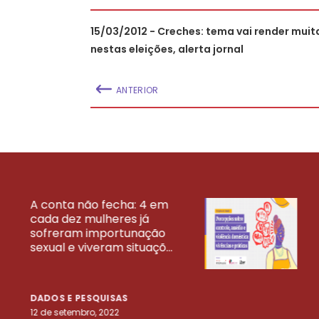
15/03/2012 - Creches: tema vai render mui
nestas eleições, alerta jornal
ANTERIOR
A conta não fecha: 4 em
cada dez mulheres já
VEJA MAIS PESQ
sofreram importunação
sexual e viveram situaçõ...
DADOS E PESQUISAS
12 de setembro, 2022