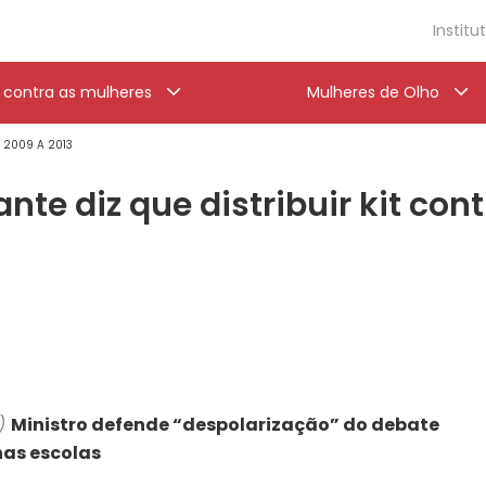
Institu
a contra as mulheres
Mulheres de Olho
' 2009 A 2013
nte diz que distribuir kit co
l)
Ministro defende “despolarização” do debate
nas escolas