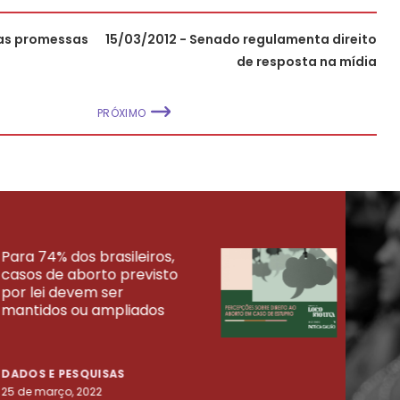
tas promessas
15/03/2012 - Senado regulamenta direito
de resposta na mídia
PRÓXIMO
Para 74% dos brasileiros,
30% 
casos de aborto previsto
fora
UISAS
por lei devem ser
mort
mantidos ou ampliados
uma 
tenta
DADOS E PESQUISAS
DADO
25 de março, 2022
23 de