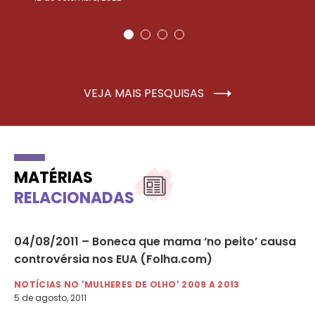
VEJA MAIS PESQUISAS
MATÉRIAS
RELACIONADAS
04/08/2011 – Boneca que mama ‘no peito’ causa
17
controvérsia nos EUA (Folha.com)
me
mu
NOTÍCIAS NO 'MULHERES DE OLHO' 2009 A 2013
5 de agosto, 2011
NO