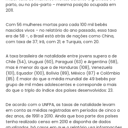
parto, ou no pós-parto – mesma posição ocupada em
2011.
Com 56 mulheres mortas para cada 100 mil bebês
nascidos vivos – no relatório do ano passado, essa taxa
era de 58 -, o Brasil está atrás de nações como China,
com taxa de 37; Irã, com 21; e Turquia, com 20.
A taxa brasileira de natalidade entre jovens supera a de
Chile (54), Uruguai (60), Paraguai (63) e Argentina (68),
mas é menor do que a de Honduras (108), Venezuela
(101), Equador (100), Bolívia (89), México (87) e Colômbia
(85). É maior do que a média mundial de 49 bebês por
grupo de mil mães adolescentes e corresponde a mais
do que o triplo do índice dos países desenvolvidos: 23.
De acordo com o UNFPA, as taxas de natalidade levam
em conta as médias registradas em períodos de cinco a
dez anos, de 1991 a 2010. Ainda que boa parte dos países
tenha realizado censo em 2010 e disponha de dados
atualizados, há casos em que o relatório usa informações