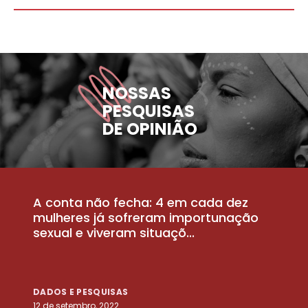
NOSSAS
PESQUISAS
DE OPINIÃO
A conta não fecha: 4 em cada dez
P
la
mulheres já sofreram importunação
a
sexual e viveram situaçõ...
m
DADOS E PESQUISAS
D
12 de setembro, 2022
25