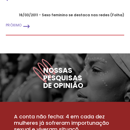
16/03/2011 - Sexo feminino se destaca nas redes (Folha)
PRÓXIMO
NOSSAS
PESQUISAS
DE OPINIÃO
A conta não fecha: 4 em cada dez
P
la
mulheres já sofreram importunação
a
sexual e viveram situaçõ...
m