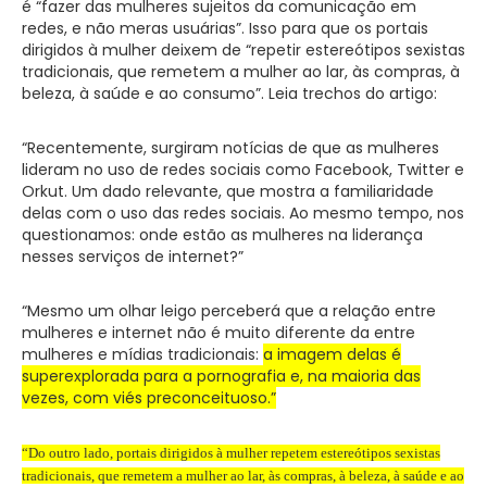
é “fazer das mulheres sujeitos da comunicação em
redes, e não meras usuárias”. Isso para que os portais
dirigidos à mulher deixem de “repetir estereótipos sexistas
tradicionais, que remetem a mulher ao lar, às compras, à
beleza, à saúde e ao consumo”. Leia trechos do artigo:
“Recentemente, surgiram notícias de que as mulheres
lideram no uso de redes sociais como Facebook, Twitter e
Orkut. Um dado relevante, que mostra a familiaridade
delas com o uso das redes sociais. Ao mesmo tempo, nos
questionamos: onde estão as mulheres na liderança
nesses serviços de internet?”
“Mesmo um olhar leigo perceberá que a relação entre
mulheres e internet não é muito diferente da entre
mulheres e mídias tradicionais:
a imagem delas é
superexplorada para a pornografia e, na maioria das
vezes, com viés preconceituoso.”
“Do outro lado, portais dirigidos à mulher repetem estereótipos sexistas
tradicionais, que remetem a mulher ao lar, às compras, à beleza, à saúde e ao