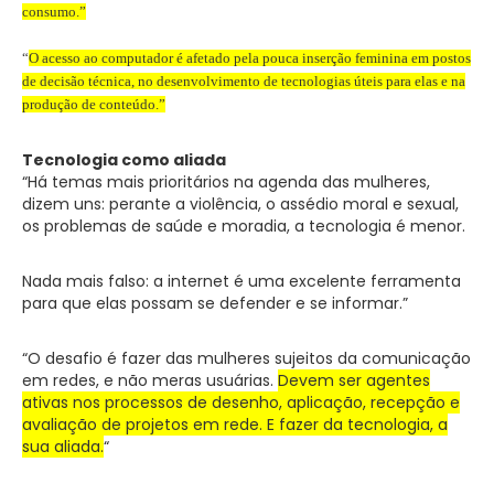
consumo.”
“
O acesso ao computador é afetado pela pouca inserção feminina em postos
de decisão técnica, no desenvolvimento de tecnologias úteis para elas e na
produção de conteúdo.”
Tecnologia como aliada
“Há temas mais prioritários na agenda das mulheres,
dizem uns: perante a violência, o assédio moral e sexual,
os problemas de saúde e moradia, a tecnologia é menor.
Nada mais falso: a internet é uma excelente ferramenta
para que elas possam se defender e se informar.”
“O desafio é fazer das mulheres sujeitos da comunicação
em redes, e não meras usuárias.
Devem ser agentes
ativas nos processos de desenho, aplicação, recepção e
avaliação de projetos em rede. E fazer da tecnologia, a
sua aliada.
“