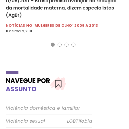
11/05/2011 – Brasil precisa avançar na redução
03
da mortalidade materna, dizem especialistas
te
(AgBr)
NO
3 d
NOTÍCIAS NO 'MULHERES DE OLHO' 2009 A 2013
11 de maio, 2011
NAVEGUE POR
ASSUNTO
Violência doméstica e familiar
|
Violência sexual
LGBTIfobia