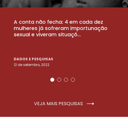
A conta não fecha: 4 em cada dez
P
la
mulheres já sofreram importunação
a
sexual e viveram situaçõ...
m
DADOS E PESQUISAS
D
12 de setembro, 2022
25
VEJA MAIS PESQUISAS