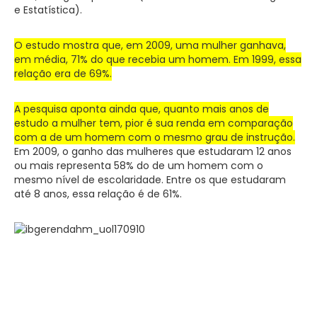
e Estatística).
O estudo mostra que, em 2009, uma mulher ganhava,
em média, 71% do que recebia um homem. Em 1999, essa
relação era de 69%.
A pesquisa aponta ainda que, quanto mais anos de
estudo a mulher tem, pior é sua renda em comparação
com a de um homem com o mesmo grau de instrução.
Em 2009, o ganho das mulheres que estudaram 12 anos
ou mais representa 58% do de um homem com o
mesmo nível de escolaridade. Entre os que estudaram
até 8 anos, essa relação é de 61%.