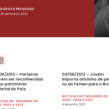
DADOS E PESQUISAS
DADO
25 de março, 2022
23 de
06/2012 – Parteiras
04/06/2012 – Jovem
rem ser reconhecidas
importa ativismo de pe
o patrimônio
nu do Femen para o Bra
erial do País
NOTÍCIAS NO 'MULHERES DE
OLHO' 2009 A 2013
CIAS NO 'MULHERES DE
4 de junho, 2012
' 2009 A 2013