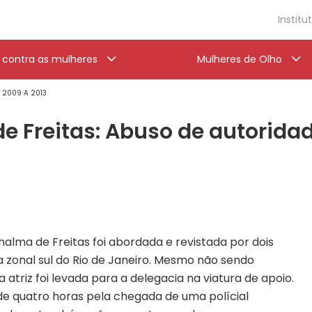
Institu
a contra as mulheres
Mulheres de Olho
' 2009 A 2013
de Freitas: Abuso de autorida
halma de Freitas foi abordada e revistada por dois
 na zonal sul do Rio de Janeiro. Mesmo não sendo
atriz foi levada para a delegacia na viatura de apoio.
de quatro horas pela chegada de uma polícial