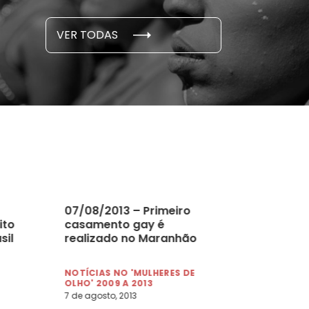
S E PESQUISAS
DADOS E P
VER TODAS
 novembro, 2021
15 de outubro
07/08/2013 – Primeiro
ito
casamento gay é
sil
realizado no Maranhão
NOTÍCIAS NO 'MULHERES DE
OLHO' 2009 A 2013
7 de agosto, 2013