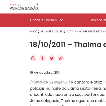
Dados e Dossiês
Violênci
INÍCIO
MULHERES DE OLHO
NOTÍCIAS NO 'MULHERES DE OLHO
18/10/2011 – Thalma 
f
18 de outubro, 2011
(Folha de S.Paulo/iG)
A cantora e atriz T
policiais na noite da última sexta-feira,
encontrado nada entre seus pertences, a 
Já na delegacia, Thalma aguardou mais 