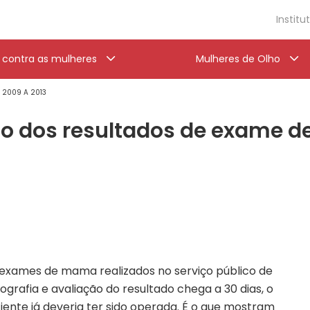
Institu
a contra as mulheres
Mulheres de Olho
' 2009 A 2013
rço dos resultados de exame
exames de mama realizados no serviço público de
rafia e avaliação do resultado chega a 30 dias, o
ente já deveria ter sido operada. É o que mostram