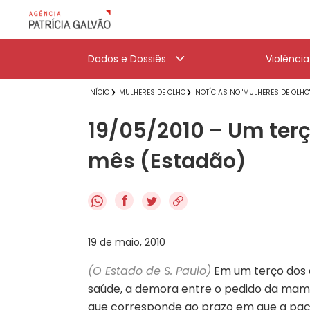
Dados e Dossiês
Violênci
INÍCIO
MULHERES DE OLHO
NOTÍCIAS NO 'MULHERES DE OLHO
19/05/2010 – Um te
mês (Estadão)
f
19 de maio, 2010
(O Estado de S. Paulo)
Em um terço dos 
saúde, a demora entre o pedido da mamog
que corresponde ao prazo em que a paci