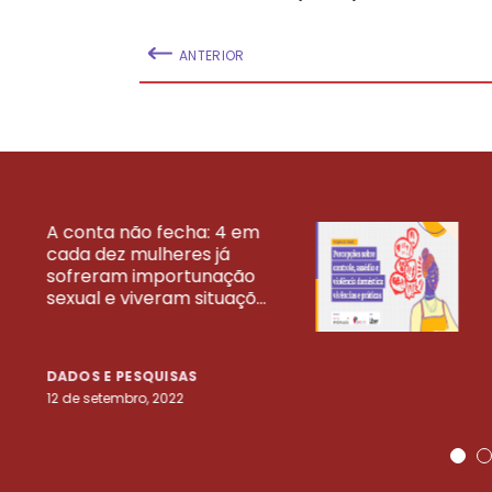
ANTERIOR
A conta não fecha: 4 em
cada dez mulheres já
VEJA MAIS PESQ
sofreram importunação
sexual e viveram situaçõ...
DADOS E PESQUISAS
12 de setembro, 2022