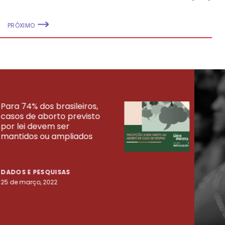
PRÓXIMO
Para 74% dos brasileiros,
30% 
casos de aborto previsto
fora
UISAS
por lei devem ser
mort
mantidos ou ampliados
uma 
tenta
DADOS E PESQUISAS
DADO
25 de março, 2022
23 de