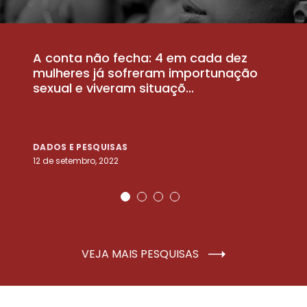
A conta não fecha: 4 em cada dez
P
la
mulheres já sofreram importunação
a
sexual e viveram situaçõ...
m
DADOS E PESQUISAS
D
12 de setembro, 2022
25
VEJA MAIS PESQUISAS