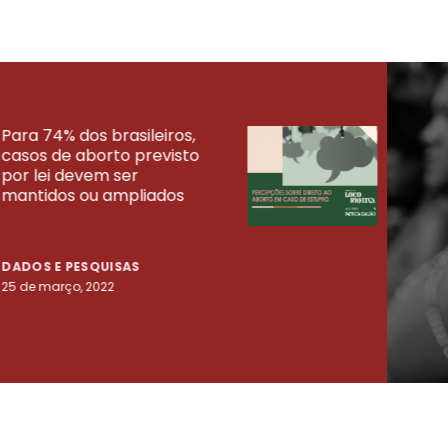
Para 74% dos brasileiros,
30% 
casos de aborto previsto
fora
UISAS
por lei devem ser
mort
mantidos ou ampliados
uma 
tenta
DADOS E PESQUISAS
DADO
25 de março, 2022
23 de