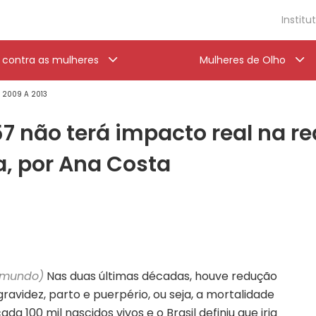
Institu
a contra as mulheres
Mulheres de Olho
' 2009 A 2013
7 não terá impacto real na r
, por Ana Costa
iomundo)
Nas duas últimas décadas, houve redução
avidez, parto e puerpério, ou seja, a mortalidade
a 100 mil nascidos vivos e o Brasil definiu que iria