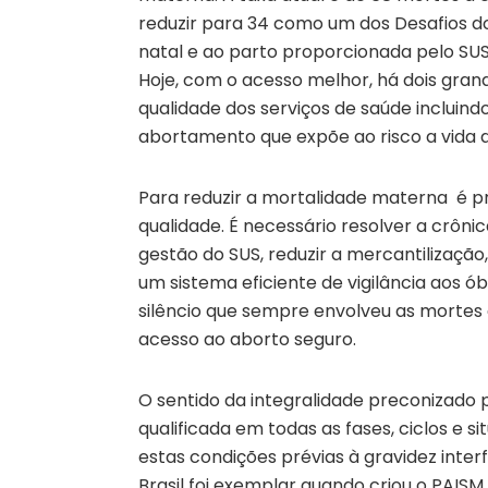
reduzir para 34 como um dos Desafios do
natal e ao parto proporcionada pelo SUS.
Hoje, com o acesso melhor, há dois gra
qualidade dos serviços de saúde incluind
abortamento que expõe ao risco a vida 
Para reduzir a mortalidade materna é pre
qualidade. É necessário resolver a crôni
gestão do SUS, reduzir a mercantilização
um sistema eficiente de vigilância aos ób
silêncio que sempre envolveu as mortes
acesso ao aborto seguro.
O sentido da integralidade preconizado
qualificada em todas as fases, ciclos e s
estas condições prévias à gravidez inte
Brasil foi exemplar quando criou o PAISM