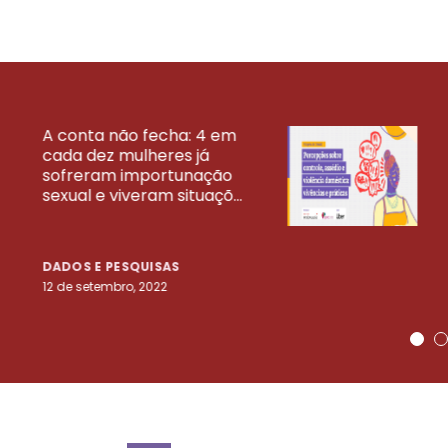
A conta não fecha: 4 em
cada dez mulheres já
VEJA MAIS PESQ
sofreram importunação
sexual e viveram situaçõ...
DADOS E PESQUISAS
12 de setembro, 2022