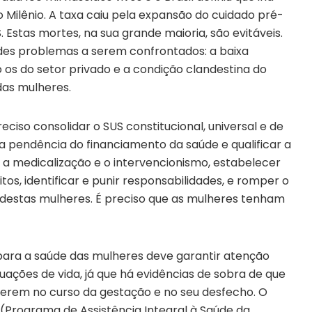
 Milênio. A taxa caiu pela expansão do cuidado pré-
 Estas mortes, na sua grande maioria, são evitáveis.
ndes problemas a serem confrontados: a baixa
o os do setor privado e a condição clandestina do
das mulheres.
ciso consolidar o SUS constitucional, universal e de
ca pendência do financiamento da saúde e qualificar a
, a medicalização e o intervencionismo, estabelecer
itos, identificar e punir responsabilidades, e romper o
 destas mulheres. É preciso que as mulheres tenham
 para a saúde das mulheres deve garantir atenção
ituações de vida, já que há evidências de sobra de que
rferem no curso da gestação e no seu desfecho. O
 (Programa de Assistência Integral à Saúde da