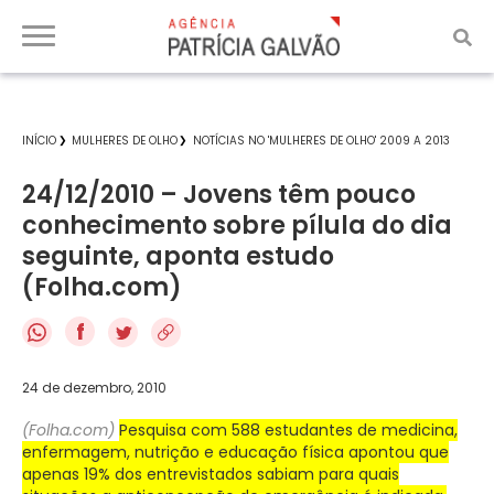
INÍCIO
MULHERES DE OLHO
NOTÍCIAS NO 'MULHERES DE OLHO' 2009 A 2013
24/12/2010 – Jovens têm pouco
conhecimento sobre pílula do dia
seguinte, aponta estudo
(Folha.com)
f
24 de dezembro, 2010
(Folha.com)
Pesquisa com 588 estudantes de medicina,
enfermagem, nutrição e educação física apontou que
apenas 19% dos entrevistados sabiam para quais