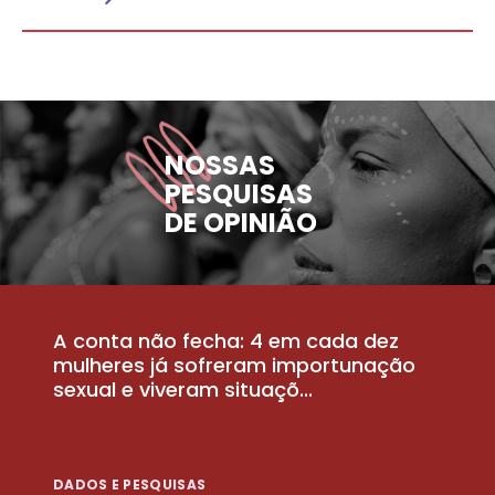
NOSSAS
PESQUISAS
DE OPINIÃO
A conta não fecha: 4 em cada dez
P
la
mulheres já sofreram importunação
a
sexual e viveram situaçõ...
m
DADOS E PESQUISAS
D