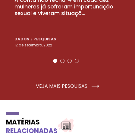
la
mulheres já sofreram importunação
a
sexual e viveram situaçõ...
m
DADOS E PESQUISAS
D
12 de setembro, 2022
25
VEJA MAIS PESQUISAS
MATÉRIAS
RELACIONADAS