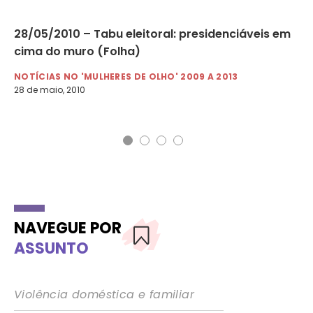
28/05/2010 – Tabu eleitoral: presidenciáveis em
10
cima do muro (Folha)
Fo
vi
NOTÍCIAS NO 'MULHERES DE OLHO' 2009 A 2013
28 de maio, 2010
NO
10 
NAVEGUE POR
ASSUNTO
Violência doméstica e familiar