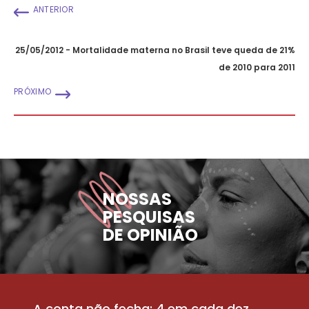
ANTERIOR
25/05/2012 - Mortalidade materna no Brasil teve queda de 21%
de 2010 para 2011
PRÓXIMO
NOSSAS
PESQUISAS
DE OPINIÃO
A conta não fecha: 4 em cada dez
P