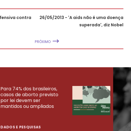
fensiva contra
26/05/2013 - 'A aids não é uma doença
superada', diz Nobel
PRÓXIMO
Para 74% dos brasileiros,
30% 
casos de aborto previsto
fora
UISAS
por lei devem ser
mort
mantidos ou ampliados
uma 
tenta
DADOS E PESQUISAS
DADO