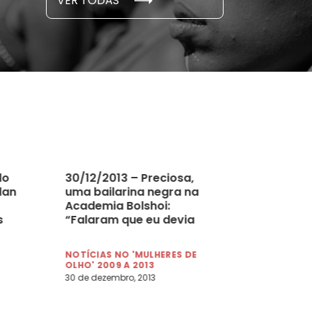
VER TODAS
 novembro, 2021
15 de outubro
do
30/12/2013 – Preciosa,
lan
uma bailarina negra na
Academia Bolshoi:
s
“Falaram que eu devia
branquear a pele”
NOTÍCIAS NO 'MULHERES DE
OLHO' 2009 A 2013
30 de dezembro, 2013