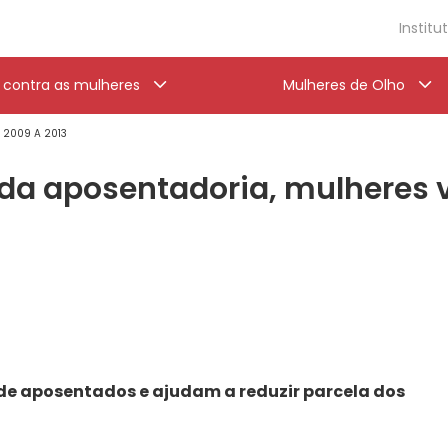
Institu
a contra as mulheres
Mulheres de Olho
' 2009 A 2013
 da aposentadoria, mulheres
o
 de aposentados e ajudam a reduzir parcela dos