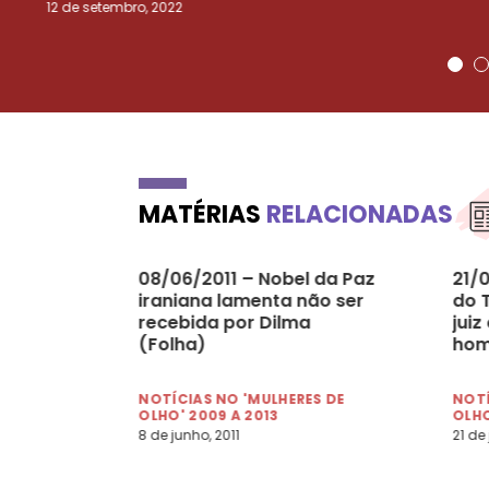
12 de setembro, 2022
MATÉRIAS
RELACIONADAS
08/06/2011 – Nobel da Paz
21/
iraniana lamenta não ser
do 
recebida por Dilma
juiz
(Folha)
hom
NOTÍCIAS NO 'MULHERES DE
NOTÍ
OLHO' 2009 A 2013
OLHO
8 de junho, 2011
21 de