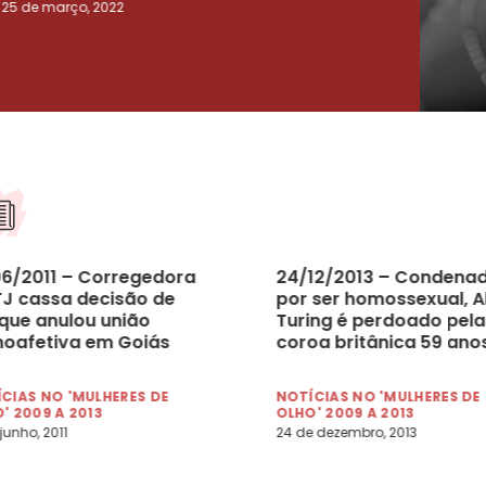
25 de março, 2022
23 de
06/2011 – Corregedora
24/12/2013 – Condena
TJ cassa decisão de
por ser homossexual, A
 que anulou união
Turing é perdoado pela
oafetiva em Goiás
coroa britânica 59 ano
após morrer
CIAS NO 'MULHERES DE
NOTÍCIAS NO 'MULHERES DE
' 2009 A 2013
OLHO' 2009 A 2013
 junho, 2011
24 de dezembro, 2013