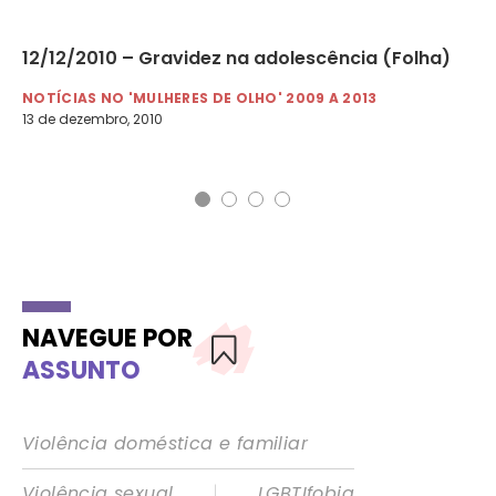
12/12/2010 – Gravidez na adolescência (Folha)
03
co
NOTÍCIAS NO 'MULHERES DE OLHO' 2009 A 2013
13 de dezembro, 2010
NO
3 d
NAVEGUE POR
ASSUNTO
Violência doméstica e familiar
|
Violência sexual
LGBTIfobia