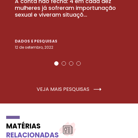
A conta não fecha: 4 em cada dez
P
la
mulheres já sofreram importunação
a
sexual e viveram situaçõ...
m
DADOS E PESQUISAS
D
12 de setembro, 2022
25
VEJA MAIS PESQUISAS
MATÉRIAS
RELACIONADAS