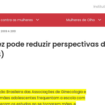
Institu
a contra as mulheres
Mulheres de Olho
' 2009 A 2013
z pode reduzir perspectivas d
S)
ão Brasileira das Associações de Ginecologia e
s mães adolescentes frequentam a escola com
peram os estudos ao se tornarem mães, e