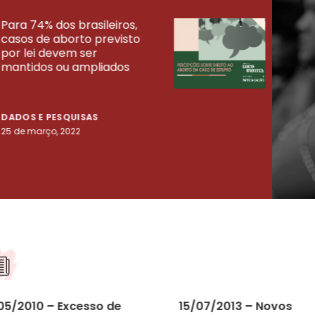
Para 74% dos brasileiros,
30% 
casos de aborto previsto
fora
UISAS
por lei devem ser
mort
mantidos ou ampliados
uma 
tenta
DADOS E PESQUISAS
DADO
25 de março, 2022
23 de
05/2010 – Excesso de
15/07/2013 – Novos