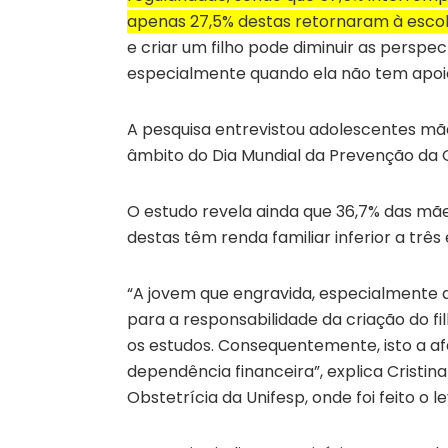
apenas 27,5% destas retornaram à escol
e criar um filho pode diminuir as perspe
especialmente quando ela não tem apoio 
A pesquisa entrevistou adolescentes mães
âmbito do Dia Mundial da Prevenção da 
O estudo revela ainda que 36,7% das mãe
destas têm renda familiar inferior a três
“A jovem que engravida, especialmente 
para a responsabilidade da criação do f
os estudos. Consequentemente, isto a a
dependência financeira”, explica Cristin
Obstetrícia da Unifesp, onde foi feito o 