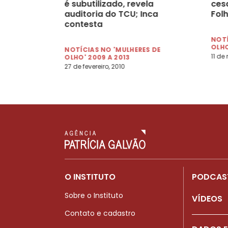
é subutilizado, revela
cesa
auditoria do TCU; Inca
Folh
contesta
NOTÍ
OLHO
NOTÍCIAS NO 'MULHERES DE
11 de
OLHO' 2009 A 2013
27 de fevereiro, 2010
O INSTITUTO
PODCAS
Sobre o Instituto
VÍDEOS
Contato e cadastro