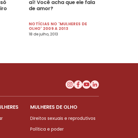
 só
aí! Você acha que ele fala
iro
de amor?
NOTÍCIAS NO 'MULHERES DE
OLHO' 2009 A 2013
18 de julho, 2013
ULHERES
MULHERES DE OLHO
ar
Direitos sexuais e reprodutivos
Política e poder