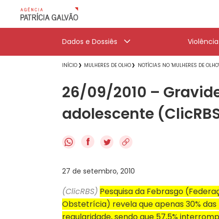
Dados e Dossiês
Violênci
INÍCIO
MULHERES DE OLHO
NOTÍCIAS NO 'MULHERES DE OLHO
26/09/2010 – Gravide
adolescente (ClicRB
f
27 de setembro, 2010
(ClicRBS)
Pesquisa da Febrasgo (Federaç
Obstetrícia) revela que apenas 30% da
regularidade, sendo que 57,5% interrom