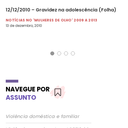
de
12/12/2010 – Gravidez na adolescência (Folha)
09
ma
NOTÍCIAS NO 'MULHERES DE OLHO' 2009 A 2013
13 de dezembro, 2010
NO
9 d
NAVEGUE POR
ASSUNTO
Violência doméstica e familiar