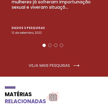
la
mulheres já sofreram importunação
a
sexual e viveram situaçõ...
m
DADOS E PESQUISAS
D
12 de setembro, 2022
25
VEJA MAIS PESQUISAS
MATÉRIAS
RELACIONADAS