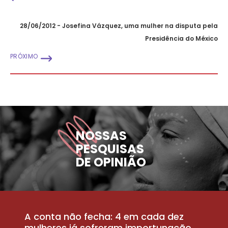
28/06/2012 - Josefina Vázquez, uma mulher na disputa pela
Presidência do México
PRÓXIMO
NOSSAS
PESQUISAS
DE OPINIÃO
A conta não fecha: 4 em cada dez
P
la
mulheres já sofreram importunação
a