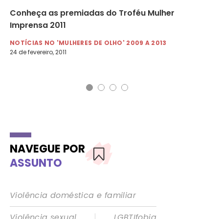
r
Conheça as premiadas do Troféu Mulher
03
Imprensa 2011
mi
mu
NOTÍCIAS NO 'MULHERES DE OLHO' 2009 A 2013
24 de fevereiro, 2011
NO
3 d
NAVEGUE POR
ASSUNTO
Violência doméstica e familiar
|
Violência sexual
LGBTIfobia