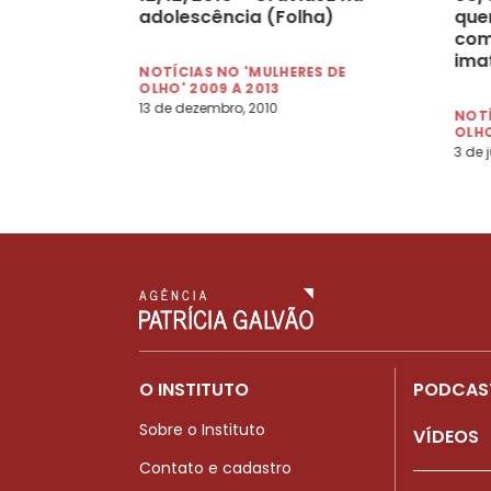
adolescência (Folha)
que
com
imat
NOTÍCIAS NO 'MULHERES DE
OLHO' 2009 A 2013
13 de dezembro, 2010
NOTÍ
OLHO
3 de 
O INSTITUTO
PODCAS
Sobre o Instituto
VÍDEOS
Contato e cadastro