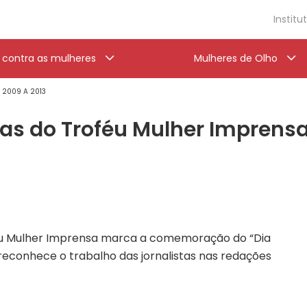
Institu
a contra as mulheres
Mulheres de Olho
' 2009 A 2013
s do Troféu Mulher Imprensa
féu Mulher Imprensa marca a comemoração do “Dia
 reconhece o trabalho das jornalistas nas redações