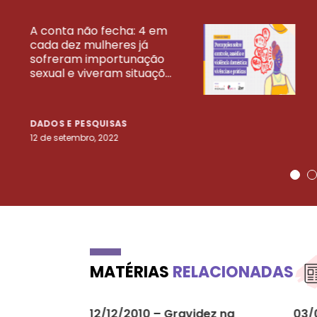
A conta não fecha: 4 em
cada dez mulheres já
VEJA MAIS PESQ
sofreram importunação
sexual e viveram situaçõ...
DADOS E PESQUISAS
12 de setembro, 2022
MATÉRIAS
RELACIONADAS
12/12/2010 – Gravidez na
03/