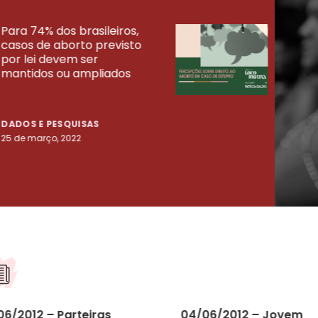
Para 74% dos brasileiros,
30% 
casos de aborto previsto
fora
UISAS
por lei devem ser
mort
mantidos ou ampliados
uma 
tenta
DADOS E PESQUISAS
DADO
25 de março, 2022
23 de
06/2012 – Parteiras
04/06/2012 – Jovem