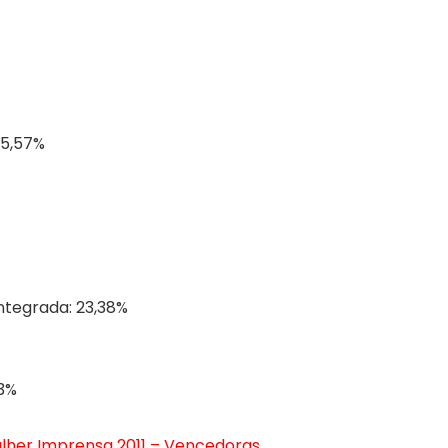
35,57%
ntegrada: 23,38%
03%
lher Imprensa 2011 – Vencedoras