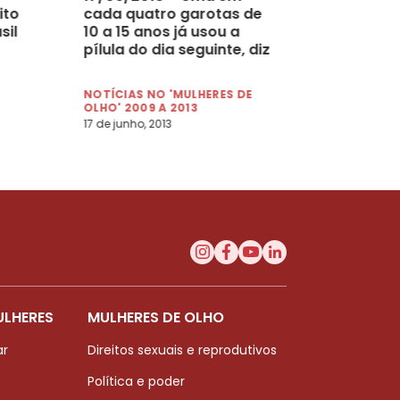
ito
cada quatro garotas de
sil
10 a 15 anos já usou a
pílula do dia seguinte, diz
pesquisa em SP
NOTÍCIAS NO 'MULHERES DE
OLHO' 2009 A 2013
17 de junho, 2013
ULHERES
MULHERES DE OLHO
ar
Direitos sexuais e reprodutivos
Política e poder