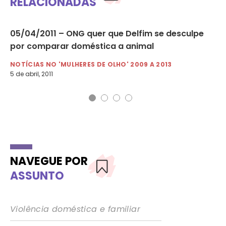
RELACIONADAS
05/04/2011 – ONG quer que Delfim se desculpe
29
por comparar doméstica a animal
ne
NOTÍCIAS NO 'MULHERES DE OLHO' 2009 A 2013
NO
5 de abril, 2011
29 
NAVEGUE POR
ASSUNTO
Violência doméstica e familiar