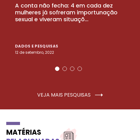
A conta não fecha: 4 em cada dez
P
la
mulheres já sofreram importunação
a
sexual e viveram situaçõ...
m
DADOS E PESQUISAS
D
12 de setembro, 2022
25
VEJA MAIS PESQUISAS
MATÉRIAS