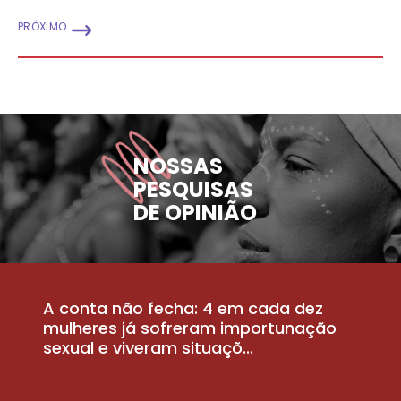
PRÓXIMO
NOSSAS
PESQUISAS
DE OPINIÃO
A conta não fecha: 4 em cada dez
P
la
mulheres já sofreram importunação
a
sexual e viveram situaçõ...
m