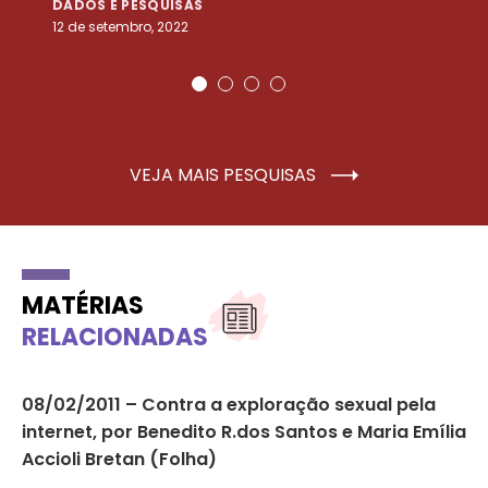
DADOS E PESQUISAS
D
12 de setembro, 2022
25
VEJA MAIS PESQUISAS
MATÉRIAS
RELACIONADAS
 de
08/02/2011 – Contra a exploração sexual pela
02
internet, por Benedito R.dos Santos e Maria Emília
pa
Accioli Bretan (Folha)
NO