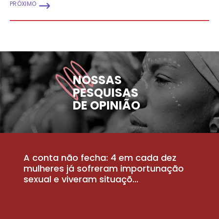
PRÓXIMO
NOSSAS
PESQUISAS
DE OPINIÃO
A conta não fecha: 4 em cada dez
P
la
mulheres já sofreram importunação
a
sexual e viveram situaçõ...
m