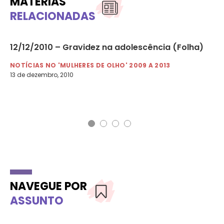
MATÉRIAS
RELACIONADAS
ue
12/12/2010 – Gravidez na adolescência (Folha)
09
s
ma
NOTÍCIAS NO 'MULHERES DE OLHO' 2009 A 2013
13 de dezembro, 2010
NO
9 d
NAVEGUE POR
ASSUNTO