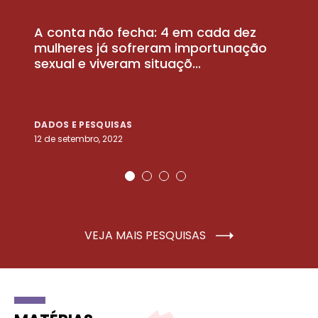
A conta não fecha: 4 em cada dez
P
la
mulheres já sofreram importunação
a
sexual e viveram situaçõ...
m
DADOS E PESQUISAS
D
12 de setembro, 2022
25
VEJA MAIS PESQUISAS