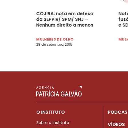
COJIRA: nota em defesa
Not
da SEPPIR/ SPM/ SNJ –
fus
Nenhum direito a menos
e S
MULHERES DE OLHO
MULH
28 de setembro, 2015
O INSTITUTO
PODCAS
Sobre o Instituto
VÍDEOS