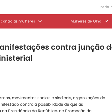
Institu
a contra as mulheres
Mulheres de Olho
anifestações contra junção d
nisterial
rnos, movimentos sociais e sindicais, organizações da
anifestado contra a possibilidade de que as
es da Presidência da República, de Promoção da