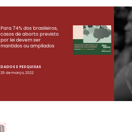
Para 74% dos brasileiros,
30% 
casos de aborto previsto
fora
UISAS
por lei devem ser
mort
mantidos ou ampliados
uma 
tenta
DADOS E PESQUISAS
DADO
25 de março, 2022
23 de