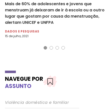
ra
Mais de 60% de adolescentes e jovens que
Co
menstruam já deixaram de ir à escola ou a outro
mu
lugar que gostam por causa da menstruação,
ab
alertam UNICEF e UNFPA
DE
5 d
DADOS E PESQUISAS
O D
15 de julho, 2021
NAVEGUE POR
ASSUNTO
Violência doméstica e familiar