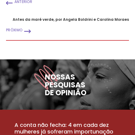
ANTERIOR
Antes da maré verde, por Angela Boldrini e Carolina Moraes
PRÓXIMO
NOSSAS
PESQUISAS
DE OPINIÃO
A conta não fecha: 4 em cada dez
P
la
mulheres já sofreram importunação
a