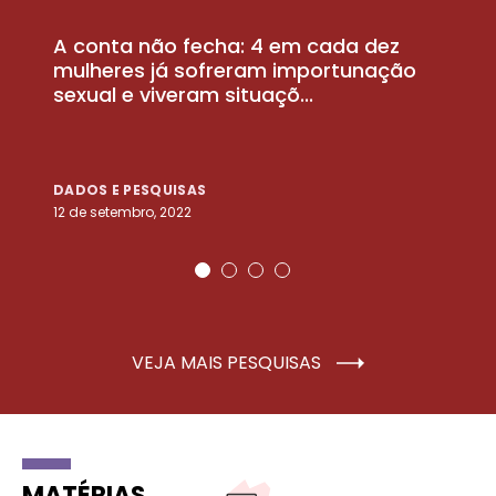
A conta não fecha: 4 em cada dez
P
la
mulheres já sofreram importunação
a
sexual e viveram situaçõ...
m
DADOS E PESQUISAS
D
12 de setembro, 2022
25
VEJA MAIS PESQUISAS
MATÉRIAS