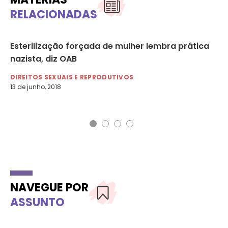
RELACIONADAS
Esterilização forçada de mulher lembra prática
Mu
nazista, diz OAB
qu
DIREITOS SEXUAIS E REPRODUTIVOS
DI
13 de junho, 2018
24 
NAVEGUE POR
ASSUNTO