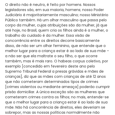
O direito não é neutro, é feito por homens. Nossos
legisladores são, em sua maioria, homens; nosso Poder
Judiciário é majoritariamente masculino; nosso Ministério
Público também. Há um olhar masculino que passa pelo
corpo da mulher, cujas atribuições são da mulher, já que
até hoje, no Brasil, quem cria os filhos ainda é a mulher, o
trabalho do cuidado é da mulher. Essa visão de
concorrência entre os direitos decorre basicamente
disso, de não ser um olhar feminino, que entende que o
melhor lugar para a criança estar é ao lado de sua mãe –
a não ser que ela maltrate o seu filho, o que ocorre
também, mas é mais raro. O habeas corpus coletivo, por
exemplo [concedido em fevereiro deste ano pelo
Supremo Tribunal Federal a presas grávidas e mães de
crianças], diz que as mães com crianças de até 12 anos
que não cometeram determinados tipos de crimes
[crimes violentos ou mediante ameaça] poderão cumprir
prisão domiciliar. A única exceção são as mulheres que
cometeram crimes contra os filhos; no mais, entende-se
que o melhor lugar para a criança estar é ao lado de sua
mãe. Não há concorrência de direitos, eles deveriam se
sobrepor, mas as nossas políticas normalmente não