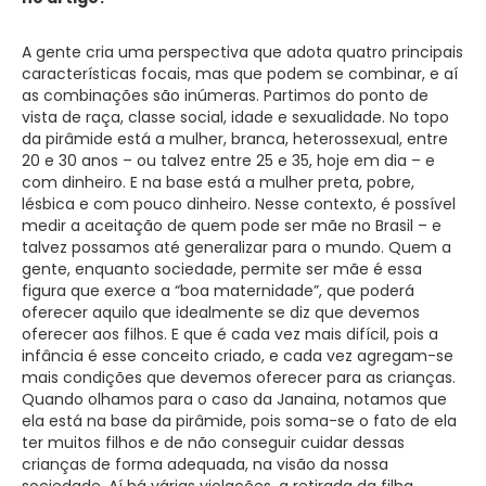
A gente cria uma perspectiva que adota quatro principais
características focais, mas que podem se combinar, e aí
as combinações são inúmeras. Partimos do ponto de
vista de raça, classe social, idade e sexualidade. No topo
da pirâmide está a mulher, branca, heterossexual, entre
20 e 30 anos – ou talvez entre 25 e 35, hoje em dia – e
com dinheiro. E na base está a mulher preta, pobre,
lésbica e com pouco dinheiro. Nesse contexto, é possível
medir a aceitação de quem pode ser mãe no Brasil – e
talvez possamos até generalizar para o mundo. Quem a
gente, enquanto sociedade, permite ser mãe é essa
figura que exerce a “boa maternidade”, que poderá
oferecer aquilo que idealmente se diz que devemos
oferecer aos filhos. E que é cada vez mais difícil, pois a
infância é esse conceito criado, e cada vez agregam-se
mais condições que devemos oferecer para as crianças.
Quando olhamos para o caso da Janaina, notamos que
ela está na base da pirâmide, pois soma-se o fato de ela
ter muitos filhos e de não conseguir cuidar dessas
crianças de forma adequada, na visão da nossa
sociedade. Aí há várias violações, a retirada da filha