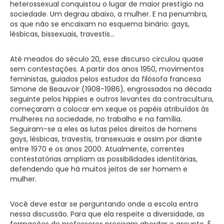
heterossexual conquistou o lugar de maior prestígio na
sociedade. Um degrau abaixo, a mulher. E na penumbra,
os que não se encaixam no esquema binário: gays,
lésbicas, bissexuais, travestis…
Até meados do século 20, esse discurso circulou quase
sem contestações. A partir dos anos 1950, movimentos
feministas, guiados pelos estudos da filósofa francesa
Simone de Beauvoir (1908-1986), engrossados na década
seguinte pelos hippies e outros levantes da contracultura,
começaram a colocar em xeque os papéis atribuídos às
mulheres na sociedade, no trabalho e na família.
Seguiram-se a eles as lutas pelos direitos de homens
gays, lésbicas, travestis, transexuais e assim por diante
entre 1970 e os anos 2000. Atualmente, correntes
contestatórias ampliam as possibilidades identitárias,
defendendo que há muitos jeitos de ser homem e
mulher.
Você deve estar se perguntando onde a escola entra
nessa discussão. Para que ela respeite a diversidade, as
formações de professores precisam abordar o assunto. É