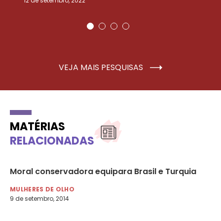
12 de setembro, 2022
25
VEJA MAIS PESQUISAS
MATÉRIAS
RELACIONADAS
Moral conservadora equipara Brasil e Turquia
Re
pa
MULHERES DE OLHO
9 de setembro, 2014
LG
18 