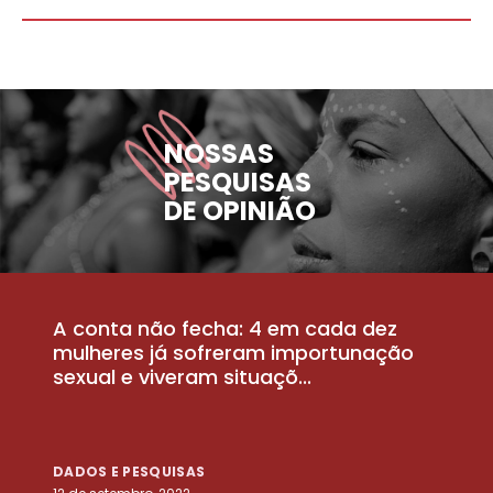
NOSSAS
PESQUISAS
DE OPINIÃO
A conta não fecha: 4 em cada dez
P
la
mulheres já sofreram importunação
a
sexual e viveram situaçõ...
m
DADOS E PESQUISAS
D