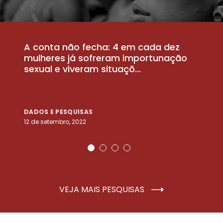
A conta não fecha: 4 em cada dez
P
la
mulheres já sofreram importunação
a
sexual e viveram situaçõ...
m
DADOS E PESQUISAS
D
12 de setembro, 2022
25
VEJA MAIS PESQUISAS