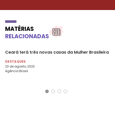
MATÉRIAS
RELACIONADAS
Ceará terá três novas casas da Mulher Brasileira
Ca
ve
DESTAQUES
“T
23 de agosto, 2023
Agência Brasil
DE
29 