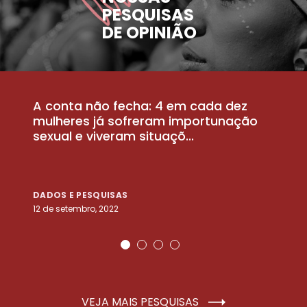
PESQUISAS
DE OPINIÃO
A conta não fecha: 4 em cada dez
P
la
mulheres já sofreram importunação
a
sexual e viveram situaçõ...
m
DADOS E PESQUISAS
D
12 de setembro, 2022
25
VEJA MAIS PESQUISAS