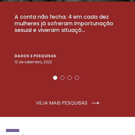
A conta não fecha: 4 em cada dez
P
la
mulheres já sofreram importunação
a
sexual e viveram situaçõ...
m
DADOS E PESQUISAS
D
12 de setembro, 2022
25
VEJA MAIS PESQUISAS