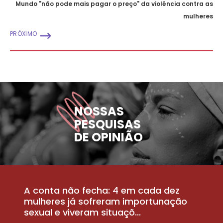
Mundo "não pode mais pagar o preço" da violência contra as
mulheres
PRÓXIMO
NOSSAS
PESQUISAS
DE OPINIÃO
A conta não fecha: 4 em cada dez
P
la
mulheres já sofreram importunação
a
sexual e viveram situaçõ...
m