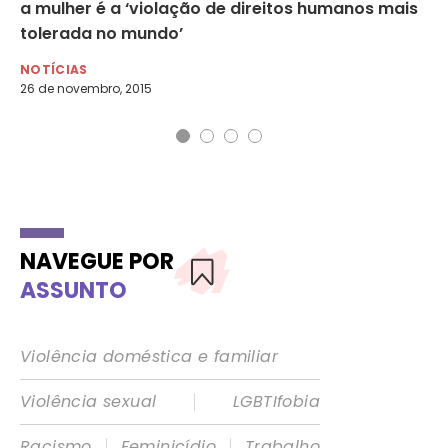
a mulher é a ‘violação de direitos humanos mais
mu
tolerada no mundo’
MU
13 
NOTÍCIAS
26 de novembro, 2015
NAVEGUE POR
ASSUNTO
Violência doméstica e familiar
|
Violência sexual
LGBTIfobia
|
|
Racismo
Feminicídio
Trabalho