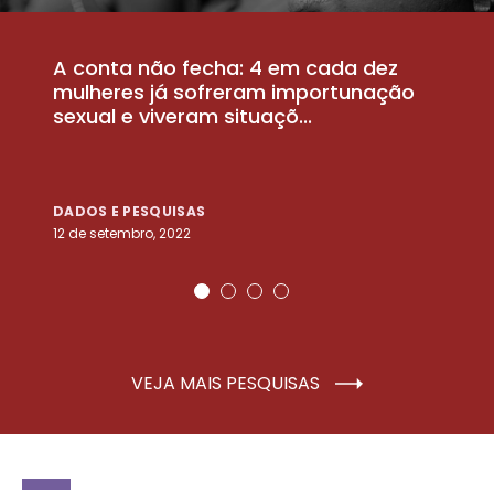
A conta não fecha: 4 em cada dez
P
la
mulheres já sofreram importunação
a
sexual e viveram situaçõ...
m
DADOS E PESQUISAS
D
12 de setembro, 2022
25
VEJA MAIS PESQUISAS