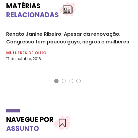
MATÉRIAS
RELACIONADAS
Renato Janine Ribeiro: Apesar da renovação,
Di
Congresso tem poucos gays, negros e mulheres
re
mu
MULHERES DE OLHO
17 de outubro, 2018
DE
5 d
NAVEGUE POR
ASSUNTO