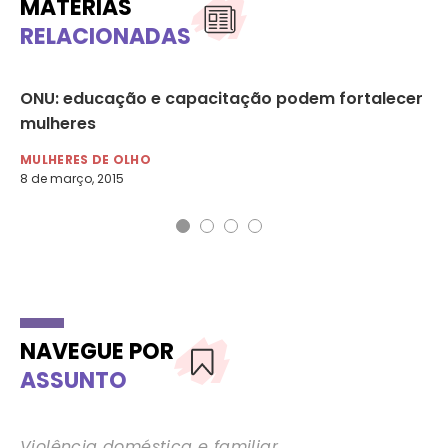
MATÉRIAS
RELACIONADAS
ONU: educação e capacitação podem fortalecer
Br
es
mulheres
so
MULHERES DE OLHO
MU
8 de março, 2015
20 
NAVEGUE POR
ASSUNTO
Violência doméstica e familiar