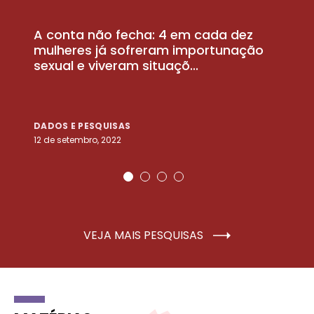
A conta não fecha: 4 em cada dez
P
la
mulheres já sofreram importunação
a
sexual e viveram situaçõ...
m
DADOS E PESQUISAS
D
12 de setembro, 2022
25
VEJA MAIS PESQUISAS