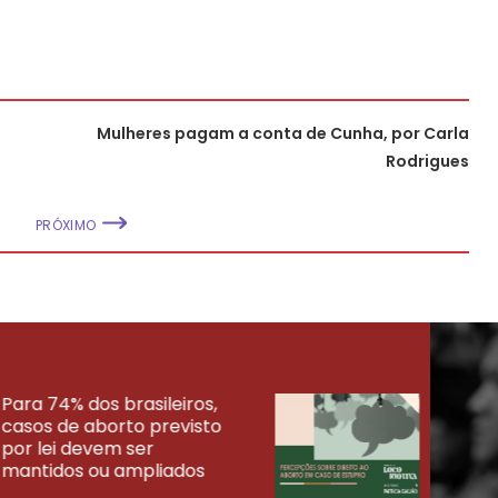
Mulheres pagam a conta de Cunha, por Carla
Rodrigues
PRÓXIMO
Para 74% dos brasileiros,
30% 
casos de aborto previsto
fora
UISAS
por lei devem ser
mort
mantidos ou ampliados
uma 
tenta