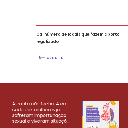
Cai número de locais que fazem aborto
legalizado
ANTERIOR
A conta não fecha: 4 em
cada dez mulheres já
VEJA MAIS PESQ
sofreram importunação
sexual e viveram situaçõ...