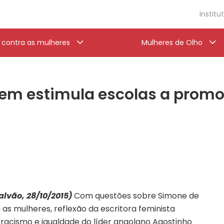
Institu
a contra as mulheres
Mulheres de Olho
nem estimula escolas a pro
lvão, 28/10/2015)
Com questões sobre Simone de
 as mulheres, reflexão da escritora feminista
racismo e igualdade do líder angolano Agostinho