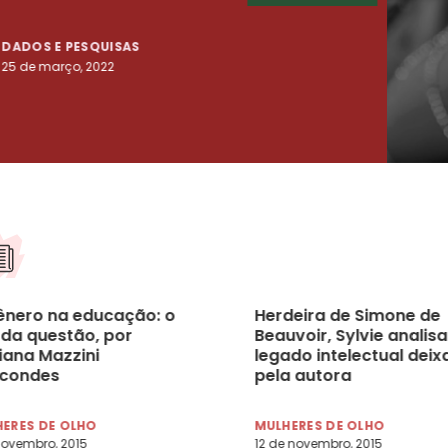
DADOS E PESQUISAS
DADO
25 de março, 2022
23 de
ênero na educação: o
Herdeira de Simone de
’ da questão, por
Beauvoir, Sylvie analisa
iana Mazzini
legado intelectual dei
condes
pela autora
ERES DE OLHO
MULHERES DE OLHO
novembro, 2015
12 de novembro, 2015