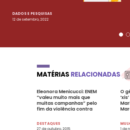
DADOS E PESQUISAS
12 de setembro, 2022
MATÉRIAS
RELACIONADAS
Eleonora Menicucci: ENEM
O g
“valeu muito mais que
‘xis
muitas campanhas” pelo
Mar
fim da violência contra
Mar
mulheres
DESTAQUES
MULH
27 de outubro, 2015
1 de 