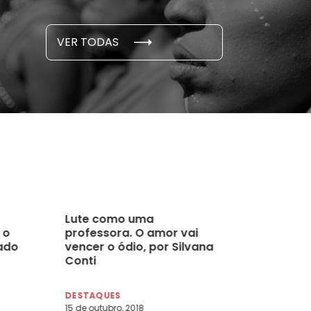
S E PESQUISAS
DADOS E P
VER TODAS
 novembro, 2021
15 de outubro
Lute como uma
 o
professora. O amor vai
xado
vencer o ódio, por Silvana
Conti
DESTAQUES
15 de outubro, 2018