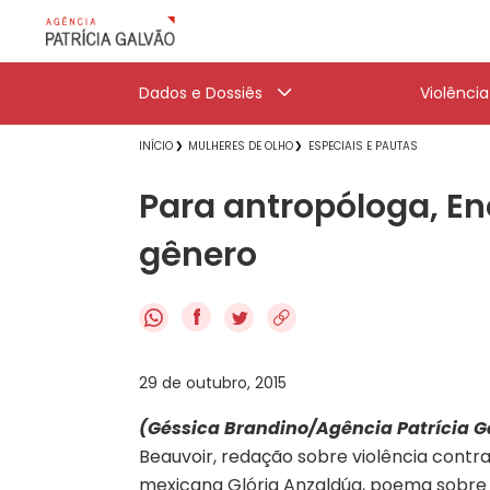
Dados e Dossiês
Violênci
INÍCIO
MULHERES DE OLHO
ESPECIAIS E PAUTAS
Para antropóloga, E
gênero
f
29 de outubro, 2015
(Géssica Brandino/Agência Patrícia Ga
Beauvoir, redação sobre violência contra
mexicana Glória Anzaldúa, poema sobre 